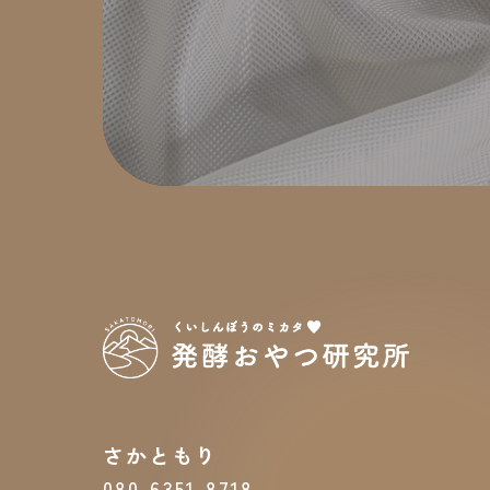
さかともり
080-6351-8718